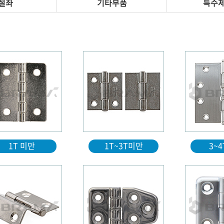
절좌
기타부품
특수
1T 미만
1T~3T미만
3~