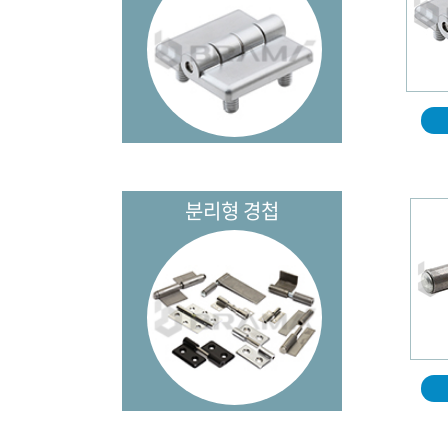
분리형 경첩