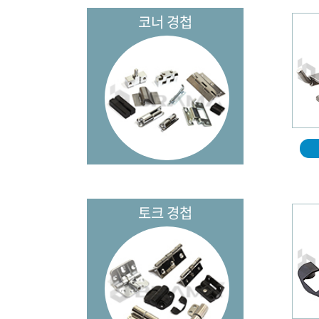
코너 경첩
토크 경첩