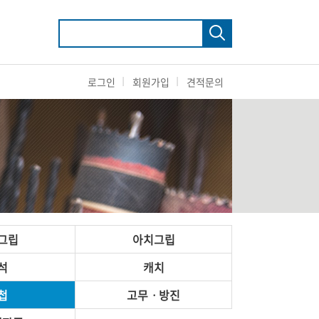
로그인
회원가입
견적문의
그립
아치그립
석
캐치
첩
고무ㆍ방진