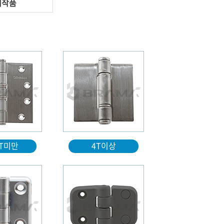
제작품
4T미만
4T이상