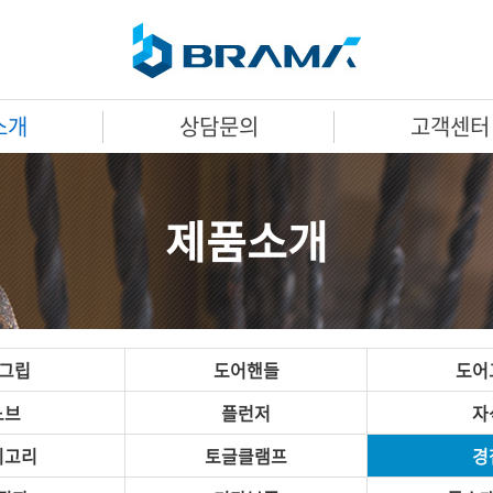
소개
상담문의
고객센터
제품소개
A그립
도어핸들
도어
노브
플런저
자
미고리
토글클램프
경