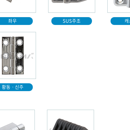
좌우
SUS주조
캐
황동ㆍ신주