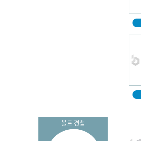
볼트 경첩