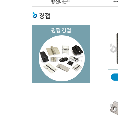
방진마운트
조
경첩
평형 경첩